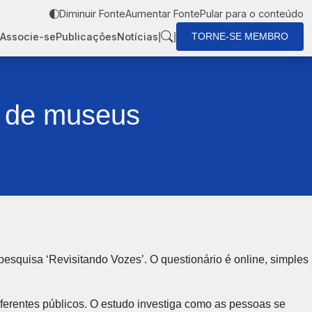
Diminuir Fonte
Aumentar Fonte
Pular para o conteúdo
|
|
Associe-se
Publicações
Notícias
TORNE-SE MEMBRO
s de museus
esquisa ‘Revisitando Vozes’. O questionário é online, simples
iferentes públicos. O estudo investiga como as pessoas se