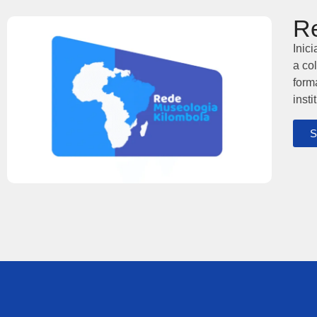
Re
Inic
a co
form
insti
S