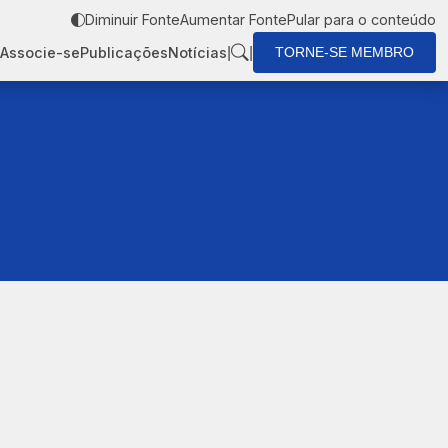
Diminuir Fonte
Aumentar Fonte
Pular para o conteúdo
|
|
Associe-se
Publicações
Notícias
TORNE-SE MEMBRO