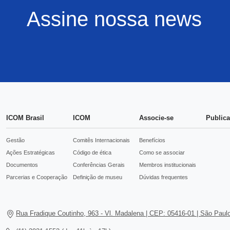
Assine nossa news
ICOM Brasil
ICOM
Associe-se
Public
Gestão
Comitês Internacionais
Benefícios
Ações Estratégicas
Código de ética
Como se associar
Documentos
Conferências Gerais
Membros institucionais
Parcerias e Cooperação
Definição de museu
Dúvidas frequentes
Rua Fradique Coutinho, 963 - Vl. Madalena | CEP: 05416-01 | São Paulo 