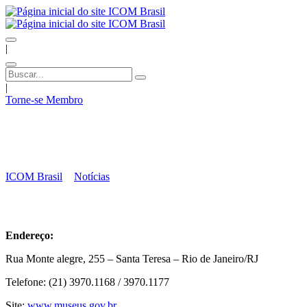
|
|
Torne-se Membro
Museu Casa de Benjamin Constant –
IBRAM
ICOM Brasil
>
Notícias
>
Museu Casa de Benjamin Constant –
IBRAM
Endereço:
Rua Monte alegre, 255 – Santa Teresa – Rio de Janeiro/RJ
Telefone: (21) 3970.1168 / 3970.1177
Site:
www.museus.gov.br