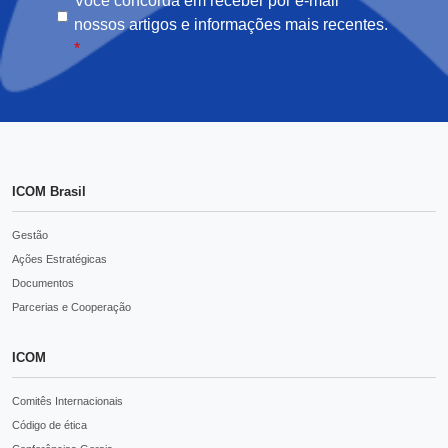
Você concorda em receber por e-mail
nossos artigos e informações mais recentes.
*
ICOM Brasil
Gestão
Ações Estratégicas
Documentos
Parcerias e Cooperação
ICOM
Comitês Internacionais
Código de ética