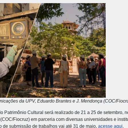
nicações da UPV, Eduardo Brantes e J. Mendonça (COC/Fiocru
do Patrimônio Cultural será realizado de 21 a 25 de setembro,
(COC/Fiocruz) em parceria com diversas universidades e institu
o de submissão de trabalhos vai
até 31 de maio,
acesse aqui
.