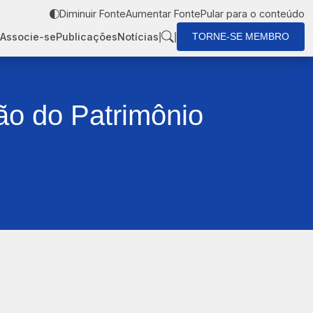
Diminuir Fonte
Aumentar Fonte
Pular para o conteúdo
|
|
Associe-se
Publicações
Notícias
TORNE-SE MEMBRO
ção do Patrimônio