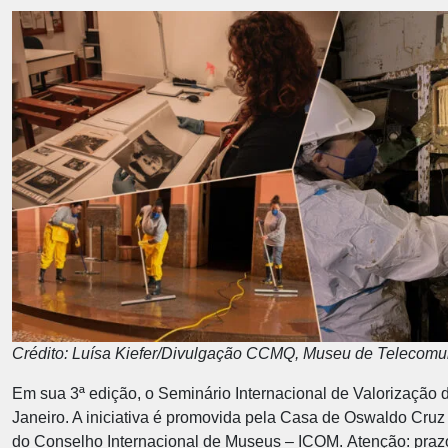
Crédito: Luísa Kiefer/Divulgação CCMQ, Museu de Telecomu
Em sua 3ª edição, o Seminário Internacional de Valorização 
Janeiro. A iniciativa é promovida pela Casa de Oswaldo Cruz 
do Conselho Internacional de Museus – ICOM.
Atenção: praz